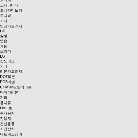
브라더
교세라미타
코니카미놀타
도시바
기타
잉크카트리지
HP
삼성
엡손
캐논
브라더
LG
신도리코
기타
리본카트리지
DOT리본
POS리본
CF/ATM단말기리본
타자기리본
기타
용지류
OA라벨
복사용지
전용지
전산용품
저장장치
네트워크장비