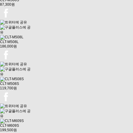
CLT-M506S
87,300원
CLT-M508L
186,000원
CLT-M508S
119,700원
CLT-M609S
199,500원