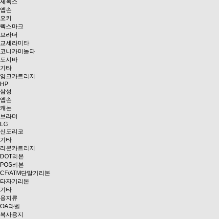
제록스
엡손
오키
렉스마크
브라더
교세라미타
코니카미놀타
도시바
기타
잉크카트리지
HP
삼성
엡손
캐논
브라더
LG
신도리코
기타
리본카트리지
DOT리본
POS리본
CF/ATM단말기리본
타자기리본
기타
용지류
OA라벨
복사용지