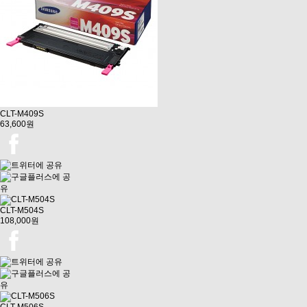
CLT-M409S
63,600원
CLT-M504S
108,000원